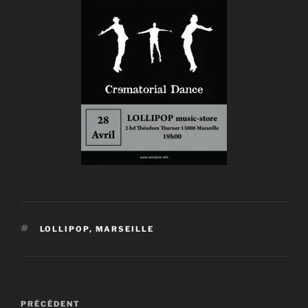
ÉTIQUETTES
LOLLIPOP
,
MARSEILLE
Navigation
Article
PRÉCÉDENT