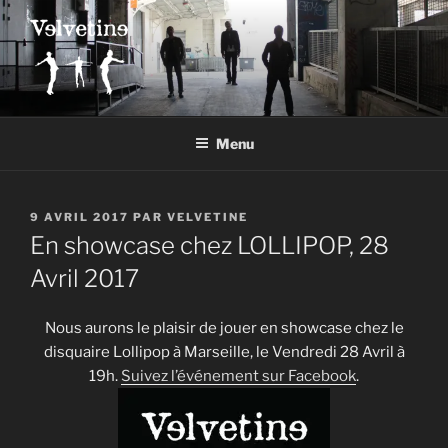
Aller
au
contenu
principal
VELVETINE
Le site officiel du groupe Velvetine.
Menu
PUBLIÉ
9 AVRIL 2017
PAR
VELVETINE
LE
En showcase chez LOLLIPOP, 28
Avril 2017
Nous aurons le plaisir de jouer en showcase chez le
disquaire Lollipop à Marseille, le Vendredi 28 Avril à
19h.
Suivez l’événement sur Facebook
.