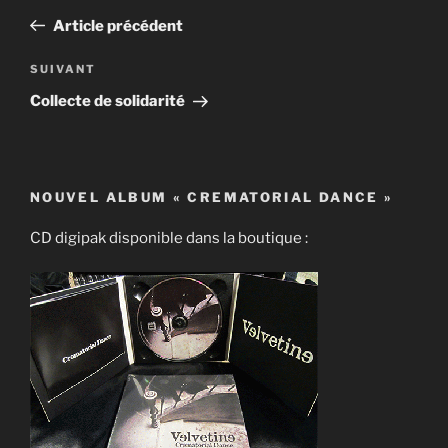
de
précédent
Article précédent
l’article
Article
SUIVANT
suivant
Collecte de solidarité
NOUVEL ALBUM « CREMATORIAL DANCE »
CD digipak disponible dans la boutique :