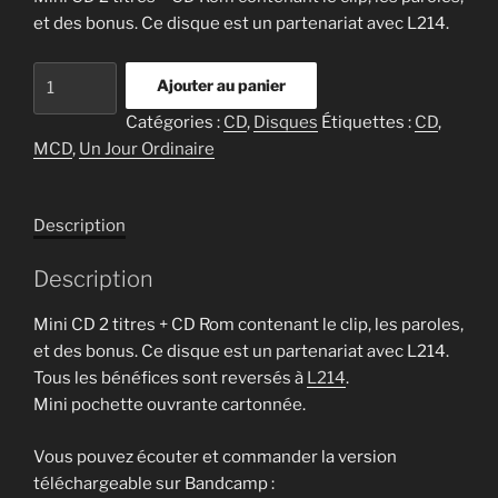
et des bonus. Ce disque est un partenariat avec L214.
quantité
Ajouter au panier
de
Catégories :
CD
,
Disques
Étiquettes :
CD
,
Un
MCD
,
Un Jour Ordinaire
Jour
Ordinaire
(MCD)
Description
Description
Mini CD 2 titres + CD Rom contenant le clip, les paroles,
et des bonus. Ce disque est un partenariat avec L214.
Tous les bénéfices sont reversés à
L214
.
Mini pochette ouvrante cartonnée.
Vous pouvez écouter et commander la version
téléchargeable sur Bandcamp :