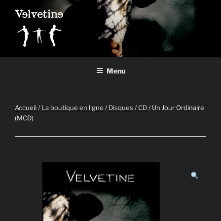
Aller
au
contenu
principal
VELVETINE
Le site officiel du groupe Velvetine.
Menu
Accueil
/
La boutique en ligne
/
Disques
/
CD
/ Un Jour Ordinaire
(MCD)